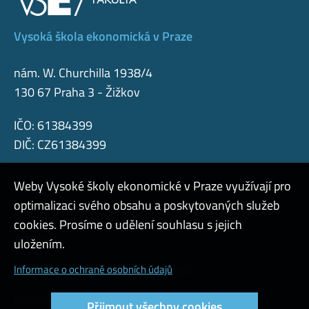
Vysoká škola ekonomická v Praze
nám. W. Churchilla 1938/4
130 67 Praha 3 - Žižkov
IČO: 61384399
DIČ: CZ61384399
Weby Vysoké školy ekonomické v Praze využívají pro
optimalizaci svého obsahu a poskytovaných služeb
cookies. Prosíme o udělení souhlasu s jejich
Admin
uložením.
Cookies a ochrana osobních údajů
Informace o ochraně osobních údajů
Přístupnost webu
Přijmout všechny cookies