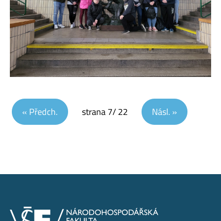
Navigace pro příspěvky
« Předch.
strana
7
/ 22
Násl. »