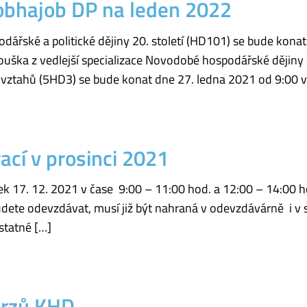
 obhajob DP na leden 2022
podářské a politické dějiny 20. století (HD101) se bude kon
zkouška z vedlejší specializace Novodobé hospodářské dějiny 
vztahů (5HD3) se bude konat dne 27. ledna 2021 od 9:00 v
cí v prosinci 2021
k 17. 12. 2021 v čase 9:00 – 11:00 hod. a 12:00 – 14:00 h
udete odevzdávat, musí již být nahraná v odevzdávárně i v
statné […]
urzů KHD