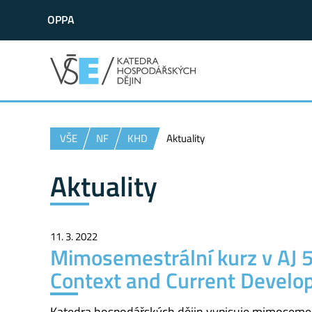
OPPA
VŠE
NF
KHD
Aktuality
Aktuality
11. 3. 2022
Mimosemestrální kurz v AJ 5
Context and Current Devel
Katedra hospodářských dějin vypisuje mimosemest