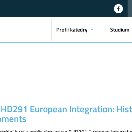
Profil katedry
Studium
HD291 European Integration: Hist
opments
rální kurz v anglickém jazyce 5HD291 European Integration