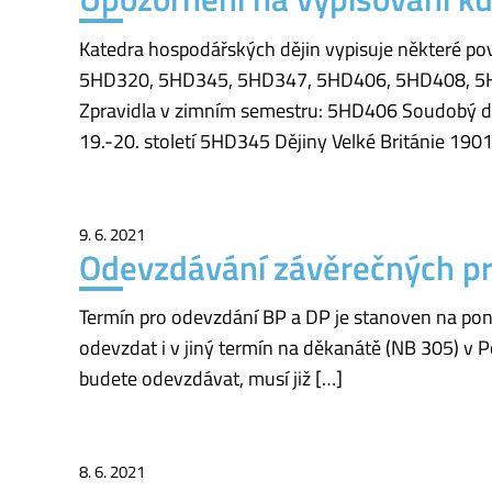
Katedra hospodářských dějin vypisuje některé pov
5HD320, 5HD345, 5HD347, 5HD406, 5HD408, 5H
Zpravidla v zimním semestru: 5HD406 Soudobý di
19.-20. století 5HD345 Dějiny Velké Británie 19
9. 6. 2021
Odevzdávání závěrečných pr
Termín pro odevzdání BP a DP je stanoven na pond
odevzdat i v jiný termín na děkanátě (NB 305) v 
budete odevzdávat, musí již […]
8. 6. 2021