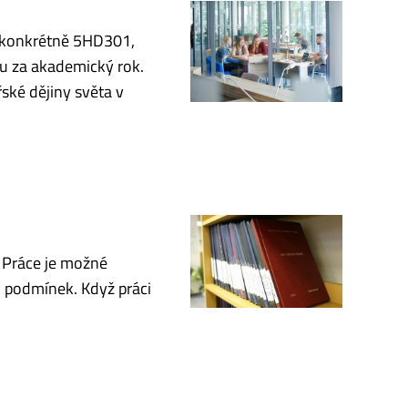
í (konkrétně 5HD301,
 za akademický rok.
ké dějiny světa v
. Práce je možné
h podmínek. Když práci