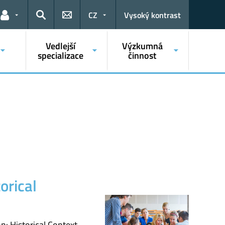
CZ
Vysoký kontrast
Odkazy pro uživatele
Hledat
Vedlejší
Výzkumná
specializace
činnost
orical
: Historical Context