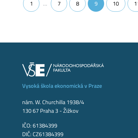
1
…
7
8
9
10
1
Vysoká škola ekonomická v Praze
nám. W. Churchilla 1938/4
130 67 Praha 3 - Žižkov
IČO: 61384399
DIČ: CZ61384399