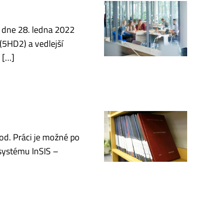
at dne 28. ledna 2022
(5HD2) a vedlejší
 […]
od. Práci je možné po
 systému InSIS –