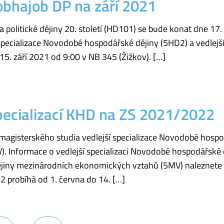
obhajob DP na září 2021
a politické dějiny 20. století (HD101) se bude konat dne 17.
 specializace Novodobé hospodářské dějiny (5HD2) a vedlejší
5. září 2021 od 9:00 v NB 345 (Žižkov). […]
specializací KHD na ZS 2021/2022
magisterského studia vedlejší specializace Novodobé hospo
 Informace o vedlejší specializaci Novodobé hospodářské 
 Dějiny mezinárodních ekonomických vztahů (5MV) naleznete 
2 probíhá od 1. června do 14. […]