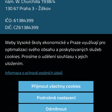
nám. W. Churchilla 1938/4
130 67 Praha 3 - Žižkov
IČO: 61384399
DIČ: CZ61384399
Weby Vysoké školy ekonomické v Praze využívají pro
optimalizaci svého obsahu a poskytovaných služeb
cookies. Prosíme o udělení souhlasu s jejich
Admin
uložením.
Cookies a ochrana osobních údajů
Informace o ochraně osobních údajů
Přístupnost webu
Přijmout všechny cookies
Vysoký kontrast
Podrobné nastavení
Copyright © 2000 - 2026 Vysoká škola ekonomická v Praze
Odmítnout