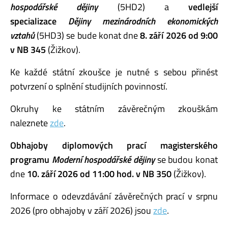
hospodářské dějiny
(5HD2) a
vedlejší
specializace
Dějiny mezinárodních ekonomických
vztahů
(5HD3) se bude konat dne
8. září 2026 od 9:00
v NB 345
(Žižkov).
Ke každé státní zkoušce je nutné s sebou přinést
potvrzení o splnění studijních povinností.
Okruhy ke státním závěrečným zkouškám
naleznete
zde
.
Obhajoby diplomových prací
magisterského
programu
Moderní hospodářské dějiny
se budou konat
dne
10. září 2026 od 11:00 hod.
v NB 350
(Žižkov).
Informace o odevzdávání závěrečných prací v srpnu
2026 (pro obhajoby v září 2026) jsou
zde
.