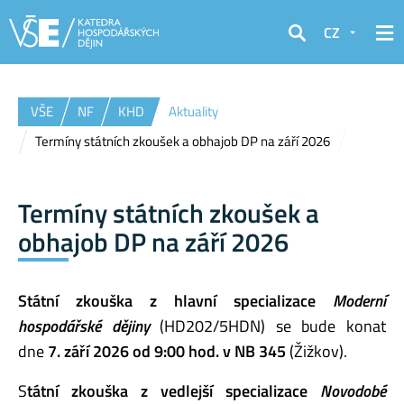
CZ
Hledat
VŠE
NF
KHD
Aktuality
Termíny státních zkoušek a obhajob DP na září 2026
Termíny státních zkoušek a
obhajob DP na září 2026
Státní zkouška z hlavní specializace
Moderní
hospodářské dějiny
(HD202/5HDN) se bude konat
dne
7. září 2026 od 9:00 hod. v NB 345
(Žižkov).
S
tátní zkouška z vedlejší specializace
Novodobé