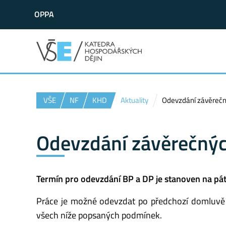
OPPA
VŠE
NF
KHD
Aktuality
Odevzdání závěrečn
Odevzdání závěrečnýc
Termín pro odevzdání BP a DP je stanoven na pát
Práce je možné odevzdat po předchozí domluvě i
všech níže popsaných podmínek.