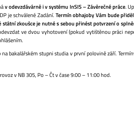
aná
v odevzdávárně i v systému InSIS – Závěrečné práce
. U
 DP je schválené Zadání.
Termín obhajoby Vám bude přidě
 státní zkoušce je nutné s sebou přinést potvrzení o splně
odevzdat ve dvou vyhotovení (pokud vytištěnou práci nep
ohlášením.
na bakalářském stupni studia v první polovině září. Termí
provoz v NB 305, Po – Čt v čase 9:00 – 11:00 hod.