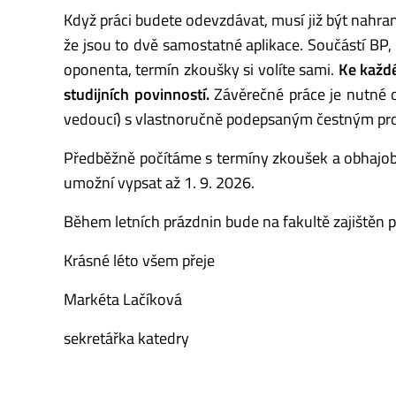
Když práci budete odevzdávat, musí již být nahr
že jsou to dvě samostatné aplikace. Součástí BP,
oponenta, termín zkoušky si volíte sami.
Ke každé
studijních povinností.
Závěrečné práce je nutné 
vedoucí) s vlastnoručně podepsaným čestným pr
Předběžně počítáme s termíny zkoušek a obhajob 
umožní vypsat až 1. 9. 2026.
Během letních prázdnin bude na fakultě zajištěn 
Krásné léto všem přeje
Markéta Lačíková
sekretářka katedry