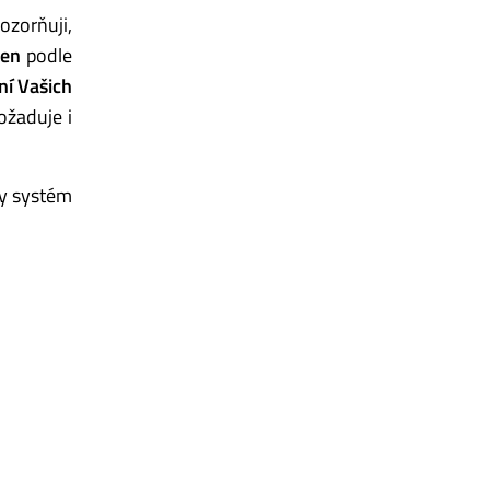
pozorňuji,
len
podle
ní Vašich
ožaduje i
ny systém