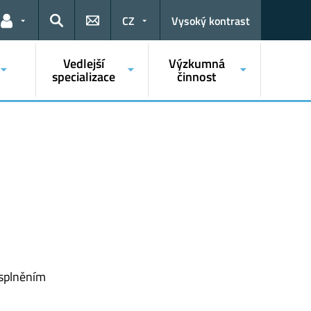
CZ
Vysoký kontrast
Odkazy pro uživatele
Hledat
Vedlejší
Výzkumná
specializace
činnost
 splněním