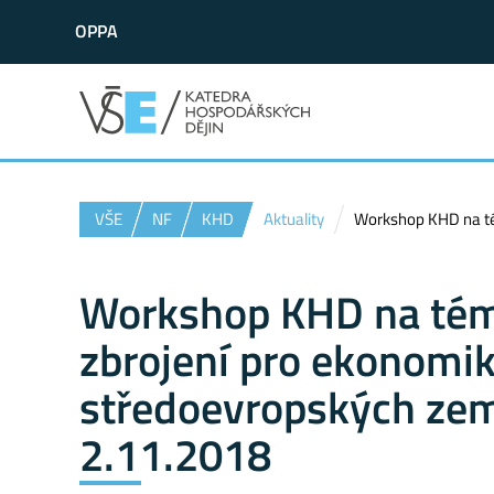
OPPA
VŠE
NF
KHD
Aktuality
Workshop KHD na tém
Workshop KHD na téma
zbrojení pro ekonomi
středoevropských zemí
2.11.2018