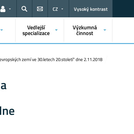
CZ
Vysoký kontrast
Odkazy pro uživatele
Hledat
Vedlejší
Výzkumná
specializace
činnost
ropských zemí ve 30.letech 20.století“ dne 2.11.2018
 a
dne