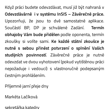
Když práci budete odevzdávat, musí již být nahraná v
Odevzdávárně i v systému InSIS – Závěrečné práce.
Upozorňuji, že jsou to dvě samostatné aplikace.
Součástí BP, DP je schválené Zadání.
Termín
obhajoby Vám bude přidělen
podle oponenta, termín
zkoušky si volíte sami.
Ke každé státní zkoušce je
nutné s sebou přinést potvrzení o splnění Vašich
studijních povinností
. Závěrečné práce je nutné
odevzdat ve dvou vyhotovení (pokud vytištěnou práci
nepožaduje i vedoucí) s vlastnoručně podepsaným
čestným prohlášením.
Příjemné jarní přeje dny
Markéta Lačíková
sekretářka katedry