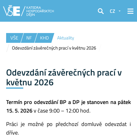
CZ
Hledat
VŠE
NF
KHD
Aktuality
Odevzdání závěrečných prací v květnu 2026
Odevzdání závěrečných prací v
květnu 2026
Termín pro odevzdání BP a DP je stanoven na pátek
15. 5. 2026
v čase 9:00 – 12:00 hod.
Práci je možné po předchozí domluvě odevzdat i
dříve.