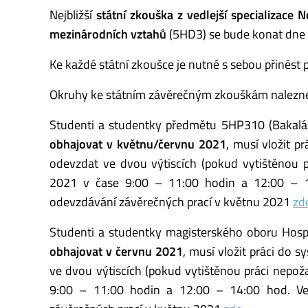
Nejbližší
státní zkouška z vedlejší specializace
mezinárodních vztahů
(5HD3) se bude konat dne
Ke každé státní zkoušce je nutné s sebou přinést p
Okruhy ke státním závěrečným zkouškám nalezn
Studenti a studentky předmětu 5HP310 (Bakalářs
obhajovat v květnu/červnu 2021
, musí vložit 
odevzdat ve dvou výtiscích (pokud vytištěnou p
2021 v čase 9:00 – 11:00 hodin a 12:00 – 14
odevzdávání závěrečných prací v květnu 2021
zd
Studenti a studentky magisterského oboru Hospodá
obhajovat v červnu 2021
, musí vložit práci do 
ve dvou výtiscích (pokud vytištěnou práci nepož
9:00 – 11:00 hodin a 12:00 – 14:00 hod. Ved