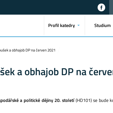
Profil katedry
Studium
oušek a obhajob DP na červen 2021
ušek a obhajob DP na červ
podářské a politické dějiny 20. století
(HD101) se bude k