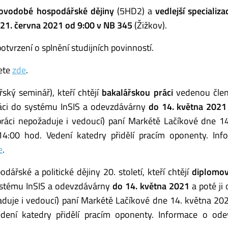
 Novodobé hospodářské dějiny
(5HD2) a
vedlejší specializa
21. června 2021 od 9:00 v NB 345
(Žižkov).
otvrzení o splnění studijních povinností.
ete
zde
.
ký seminář), kteří chtějí
bakalářskou práci
vedenou čle
práci do systému InSIS a odevzdávárny
do 14. května 2021
ráci nepožaduje i vedoucí) paní Markétě Lačíkové dne 1
:00 hod. Vedení katedry přidělí pracím oponenty. Inf
e
.
řské a politické dějiny 20. století, kteří chtějí
diplomov
systému InSIS a odevzdávárny
do 14. května 2021
a poté ji
aduje i vedoucí) paní Markétě Lačíkové dne 14. května 20
ení katedry přidělí pracím oponenty. Informace o ode