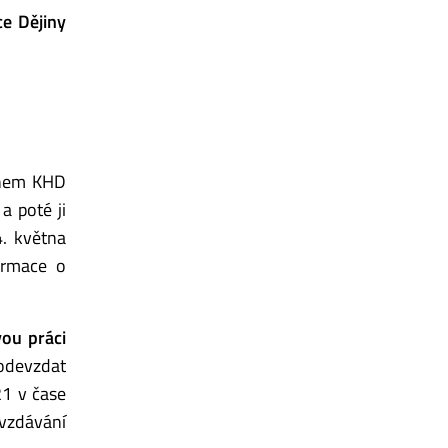
ce Dějiny
nem KHD
a poté ji
4. května
ormace o
ou práci
 odevzdat
21 v čase
vzdávání