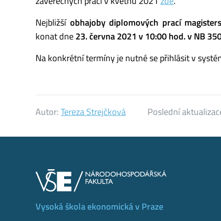
závěrečných prací v květnu 2021
zde
.
Nejbližší
obhajoby diplomových prací magisters
konat dne
23. června 2021 v 10:00 hod. v NB 35
Na konkrétní termíny je nutné se přihlásit v systé
Autor:
Tereza Strejčková
Poslední aktualizac
Vysoká škola ekonomická v Praze