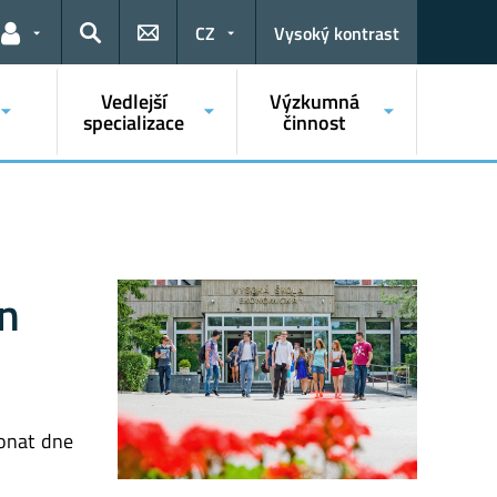
CZ
Vysoký kontrast
Odkazy pro uživatele
Hledat
Vedlejší
Výzkumná
specializace
činnost
en
onat dne