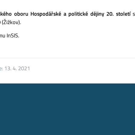
kého oboru Hospodářské a politické dějiny 20. století
s
0
(Žižkov).
mu InSIS.
e:
13. 4. 2021